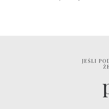
JEŚLI PO
Ż