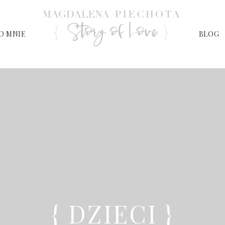
O MNIE
BLOG
{ DZIECI }