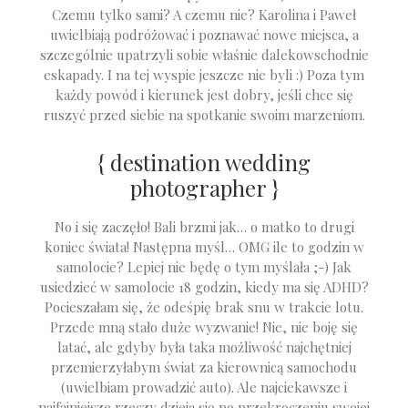
Czemu tylko sami? A czemu nie? Karolina i Paweł
uwielbiają podróżować i poznawać nowe miejsca, a
szczególnie upatrzyli sobie właśnie dalekowschodnie
eskapady. I na tej wyspie jeszcze nie byli :) Poza tym
każdy powód i kierunek jest dobry, jeśli chce się
ruszyć przed siebie na spotkanie swoim marzeniom.
{ destination wedding
photographer }
No i się zaczęło! Bali brzmi jak… o matko to drugi
koniec świata! Następna myśl… OMG ile to godzin w
samolocie? Lepiej nie będę o tym myślała ;-) Jak
usiedzieć w samolocie 18 godzin, kiedy ma się ADHD?
Pocieszałam się, że odeśpię brak snu w trakcie lotu.
Przede mną stało duże wyzwanie! Nie, nie boję się
latać, ale gdyby była taka możliwość najchętniej
przemierzyłabym świat za kierownicą samochodu
(uwielbiam prowadzić auto). Ale najciekawsze i
najfajniejsze rzeczy dzieją się po przekroczeniu swojej