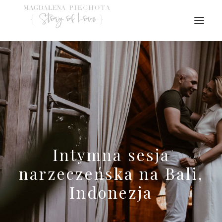
Intymna sesja
narzeczeńska na Bali,
Indonezja