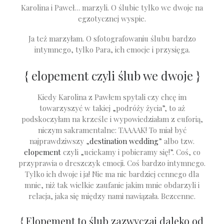
Karolina i Paweł… marzyli.
O ślubie tylko we dwoje na
egzotycznej wyspie.
Ja też marzyłam. O sfotografowaniu ślubu bardzo
intymnego, tylko Para, ich emocje i przysięga.
{ elopement czyli
ślub we dwoje
}
Kiedy Karolina z Pawłem spytali czy chcę im
towarzyszyć w takiej „podróży życia”, to aż
podskoczyłam na krześle i wypowiedziałam z euforią,
niczym sakramentalne: TAAAAK! To miał być
najprawdziwszy „
destination wedding
” albo tzw.
elopement
czyli „uciekamy i pobieramy się!”. Coś, co
przyprawia o dreszczyk emocji. Coś bardzo intymnego.
Tylko ich dwoje i ja! Nie ma nic bardziej cennego dla
mnie, niż tak wielkie zaufanie jakim mnie obdarzyli i
relacja, jaka się między nami nawiązała. Bezcenne.
{ Elopement to ślub zazwyczaj daleko od