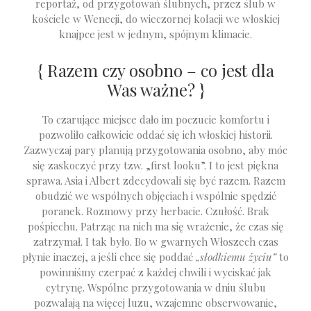
reportaż, od przygotowań ślubnych, przez ślub w
kościele w Wenecji, do wieczornej kolacji we włoskiej
knajpce jest w jednym, spójnym klimacie.
{ Razem czy osobno – co jest dla
Was ważne? }
To czarujące miejsce dało im poczucie komfortu i
pozwoliło całkowicie oddać się ich włoskiej historii.
Zazwyczaj pary planują przygotowania osobno, aby móc
się zaskoczyć przy tzw. „first looku”. I to jest piękna
sprawa. Asia i Albert zdecydowali się być razem. Razem
obudzić we wspólnych objęciach i wspólnie spędzić
poranek. Rozmowy przy herbacie. Czułość. Brak
pośpiechu. Patrząc na nich ma się wrażenie, że czas się
zatrzymał. I tak było. Bo w gwarnych Włoszech czas
płynie inaczej, a jeśli chce się poddać
„słodkiemu życiu”
to
powinniśmy czerpać z każdej chwili i wyciskać jak
cytrynę. Wspólne przygotowania w dniu ślubu
pozwalają na więcej luzu, wzajemne obserwowanie,