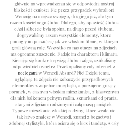
głównie na wprowadzeniu się w odpowiedni nastrój
bliskości i czułości. Nie przez przypadek wybrali oni
Wenecję na miejsce swojego, drugiego już, ale tym
razem kościelnego ślubu. Dlatego, aby opowieść ślubna
o Asi i Albercie była spójna, na długo przed ślubem,
dogrywaliśmy razem wszystkie elementy, które
pomogły im poczuć się jak we włoskim filmie, w którym
grali główną rolę. Wszystko co nas otacza na zdjęciach
ma ogromne znaczenie. Nadaje im charakteru i klimatu.
Kierując się konkretną wizją ślubu i zdjęć, szukaliśmy
odpowiednich wnętrz. Przekopaliśmy cały internet z
noclegami
w Wenecji. Absurd? Nie! Dzięki temu,
oglądając te zdjęcia nie zobaczycie przypadkowych
elementów z zupełnie innej bajki, a poczujecie gorący
poranek, w ciasnym włoskim mieszkanku, z klasycznym
dla nich balkonem pełnym roślin, sznurkami od prania,
starymi zdjęciami rodzinnymi i całą masą pamiątek.
Typowe mieszkanie włoskiej rodziny, które wcale nie
tak łatwo znaleźć w Wenecji, znanej z bogactwa i
zdobnej stylistyki, która ociera się o kicz i tandetę. A cały