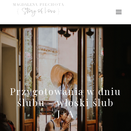
Przygotowania w dniu
ślubu - włoski ślub
J+A