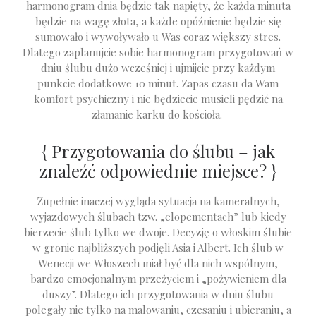
harmonogram dnia będzie tak napięty, że każda minuta
będzie na wagę złota, a każde opóźnienie będzie się
sumowało i wywoływało u Was coraz większy stres.
Dlatego zaplanujcie sobie harmonogram przygotowań w
dniu ślubu dużo wcześniej i ujmijcie przy każdym
punkcie dodatkowe 10 minut. Zapas czasu da Wam
komfort psychiczny i nie będziecie musieli pędzić na
złamanie karku do kościoła.
{ Przygotowania do ślubu – jak
znaleźć odpowiednie miejsce? }
Zupełnie inaczej wygląda sytuacja na kameralnych,
wyjazdowych ślubach tzw. „elopementach” lub kiedy
bierzecie ślub tylko we dwoje. Decyzję o włoskim ślubie
w gronie najbliższych podjęli Asia i Albert. Ich ślub w
Wenecji we Włoszech miał być dla nich wspólnym,
bardzo emocjonalnym przeżyciem i „pożywieniem dla
duszy”. Dlatego ich przygotowania w dniu ślubu
polegały nie tylko na malowaniu, czesaniu i ubieraniu, a