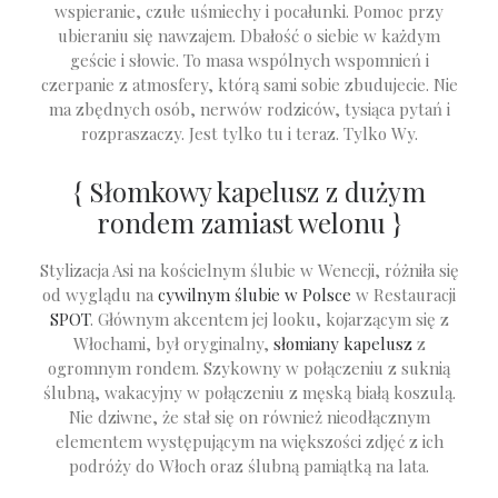
wspieranie, czułe uśmiechy i pocałunki. Pomoc przy
ubieraniu się nawzajem. Dbałość o siebie w każdym
geście i słowie. To masa wspólnych wspomnień i
czerpanie z atmosfery, którą sami sobie zbudujecie. Nie
ma zbędnych osób, nerwów rodziców, tysiąca pytań i
rozpraszaczy. Jest tylko tu i teraz. Tylko Wy.
{ Słomkowy kapelusz z dużym
rondem zamiast welonu }
Stylizacja Asi na kościelnym ślubie w Wenecji, różniła się
od wyglądu na
cywilnym ślubie w Polsce
w Restauracji
SPOT
. Głównym akcentem jej looku, kojarzącym się z
Włochami, był oryginalny,
słomiany kapelusz
z
ogromnym rondem. Szykowny w połączeniu z suknią
ślubną, wakacyjny w połączeniu z męską białą koszulą.
Nie dziwne, że stał się on również nieodłącznym
elementem występującym na większości zdjęć z ich
podróży do Włoch oraz ślubną pamiątką na lata.