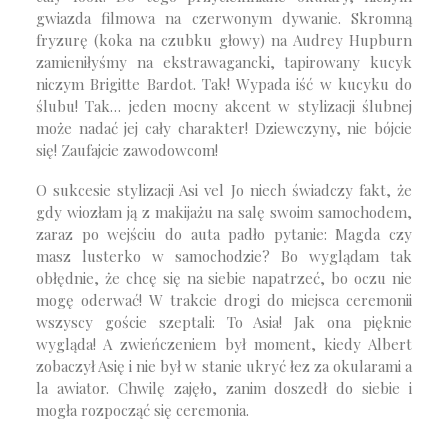
gwiazda filmowa na czerwonym dywanie. Skromną
fryzurę (koka na czubku głowy) na Audrey Hupburn
zamieniłyśmy na ekstrawagancki, tapirowany kucyk
niczym Brigitte Bardot. Tak! Wypada iść w kucyku do
ślubu! Tak… jeden mocny akcent w stylizacji ślubnej
może nadać jej cały charakter! Dziewczyny, nie bójcie
się! Zaufajcie zawodowcom!
O sukcesie stylizacji Asi vel Jo niech świadczy fakt, że
gdy wiozłam ją z makijażu na salę swoim samochodem,
zaraz po wejściu do auta padło pytanie: Magda czy
masz lusterko w samochodzie? Bo wyglądam tak
obłędnie, że chcę się na siebie napatrzeć, bo oczu nie
mogę oderwać! W trakcie drogi do miejsca ceremonii
wszyscy goście szeptali: To Asia! Jak ona pięknie
wygląda! A zwieńczeniem był moment, kiedy Albert
zobaczył Asię i nie był w stanie ukryć łez za okularami a
la awiator. Chwilę zajęło, zanim doszedł do siebie i
mogła rozpocząć się ceremonia.