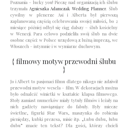
Poznania – lucky you! Pieczę nad organizacją ich ślubu
trzymała
Agnieszka Adamczak Wedding Planner
. Ślub
cywilny w plenerze Asi i Alberta był pierwszą
zaplanowaną częścią celebrowania swojej miłości, bo 2
miesiące później odbył się ciąg dalszy – ślub kościelny
w Wenecji. Para celowo podzieliła swój ślub na dwie
osobne części: w Polsce urzędową z luźną imprezą, we
Włoszech – intymnie i w wymiarze duchowym.
{ filmowy motyw przewodni ślubu
}
Jo i Albert to pasjonaci filmu dlatego nikogo nie zdziwił
przewodni motyw wesela – film. W dekoracjach można
było odnaleźć winietki w kształcie klapsa filmowego.
Stoły zamiast numerków miały tytuły filmów i leżały na
nich gadżety nawiązujące do fabuły. Były miecze
świetlne, figurki Star Wars, maszynka do robienia
pieniędzy, kubki prezesa, misie itp. „Łubu dubu, łubu
dubu” znacie ten tekst? Dla gości, którzy chcieli