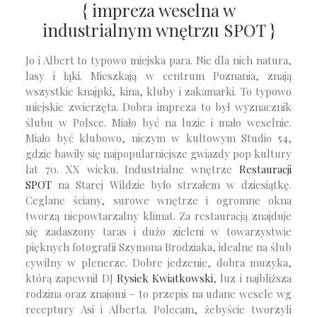
{ impreza weselna w
industrialnym wnętrzu SPOT }
Jo i Albert to typowo miejska para. Nie dla nich natura,
lasy i łąki. Mieszkają w centrum Poznania, znają
wszystkie knajpki, kina, kluby i zakamarki. To typowo
miejskie zwierzęta. Dobra impreza to był wyznacznik
ślubu w Polsce. Miało być na luzie i mało weselnie.
Miało być klubowo, niczym w kultowym Studio 54,
gdzie bawiły się najpopularniejsze gwiazdy pop kultury
lat 70. XX wieku. Industrialne wnętrze
Restauracji
SPOT
na Starej Wildzie było strzałem w dziesiątkę.
Ceglane ściany, surowe wnętrze i ogromne okna
tworzą niepowtarzalny klimat. Za restauracją znajduje
się zadaszony taras i dużo zieleni w towarzystwie
pięknych fotografii Szymona Brodziaka, idealne na ślub
cywilny w plenerze. Dobre jedzenie, dobra muzyka,
którą zapewnił DJ
Rysiek Kwiatkowski
, luz i najbliższa
rodzina oraz znajomi – to przepis na udane wesele wg
receptury Asi i Alberta. Polecam, żebyście tworzyli