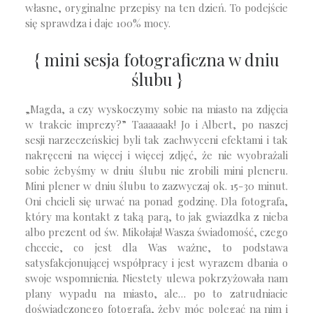
własne, oryginalne przepisy na ten dzień. To podejście
się sprawdza i daje 100% mocy.
{ mini sesja fotograficzna w dniu
ślubu }
„Magda, a czy wyskoczymy sobie na miasto na zdjęcia
w trakcie imprezy?” Taaaaaak! Jo i Albert, po naszej
sesji narzeczeńskiej byli tak zachwyceni efektami i tak
nakręceni na więcej i więcej zdjęć, że nie wyobrażali
sobie żebyśmy w dniu ślubu nie zrobili mini pleneru.
Mini plener w dniu ślubu to zazwyczaj ok. 15-30 minut.
Oni chcieli się urwać na ponad godzinę. Dla fotografa,
który ma kontakt z taką parą, to jak gwiazdka z nieba
albo prezent od św. Mikołaja! Wasza świadomość, czego
chcecie, co jest dla Was ważne, to podstawa
satysfakcjonującej współpracy i jest wyrazem dbania o
swoje wspomnienia. Niestety ulewa pokrzyżowała nam
plany wypadu na miasto, ale… po to zatrudniacie
doświadczonego fotografa, żeby móc polegać na nim i