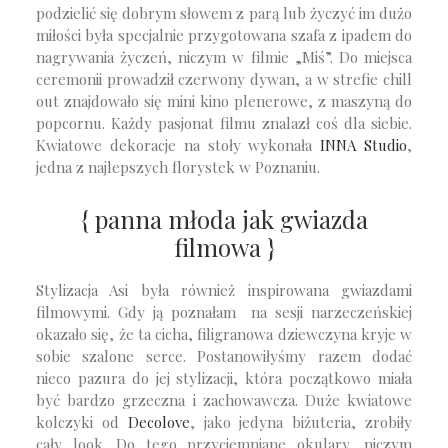
podzielić się dobrym słowem z parą lub życzyć im dużo
miłości była specjalnie przygotowana szafa z ipadem do
nagrywania życzeń, niczym w filmie „Miś”. Do miejsca
ceremonii prowadził czerwony dywan, a w strefie chill
out znajdowało się mini kino plenerowe, z maszyną do
popcornu. Każdy pasjonat filmu znalazł coś dla siebie.
Kwiatowe dekoracje na stoły wykonała
INNA Studio
,
jedna z najlepszych florystek w Poznaniu.
{ panna młoda jak gwiazda
filmowa }
Stylizacja Asi była również inspirowana gwiazdami
filmowymi. Gdy ją poznałam na sesji narzeczeńskiej
okazało się, że ta cicha, filigranowa dziewczyna kryje w
sobie szalone serce. Postanowiłyśmy razem dodać
nieco pazura do jej stylizacji, która początkowo miała
być bardzo grzeczna i zachowawcza. Duże kwiatowe
kolczyki od
Decolove
, jako jedyna biżuteria, zrobiły
cały look. Do tego przyciemniane okulary, niczym