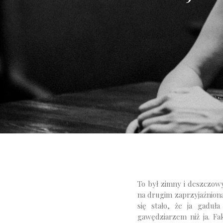
To był zimny i deszczow
na drugim zaprzyjaźnion
się stało, że ja gaduł
gawędziarzem niż ja. Fa