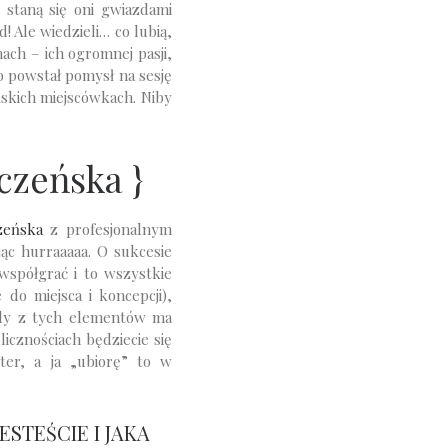
staną się oni gwiazdami
 Ale wiedzieli… co lubią,
mach – ich ogromnej pasji,
b powstał pomysł na sesję
ńskich miejscówkach. Niby
eczeńska }
zeńska
z profesjonalnym
ząc hurraaaaa. O sukcesie
współgrać i to wszystkie
do miejsca i koncepcji),
ażdy z tych elementów ma
icznościach będziecie się
ter, a ja „ubiorę” to w
ESTEŚCIE I JAKA