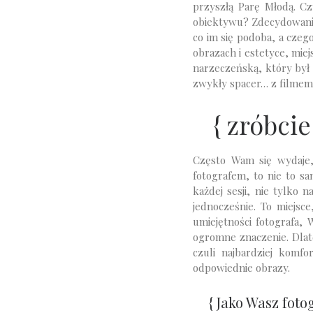
przyszłą Parę Młodą. C
obiektywu? Zdecydowanie 
co im się podoba, a czego
obrazach i estetyce, mie
narzeczeńską, który był 
zwykły spacer… z filmem 
{ zróbcie
Często Wam się wydaje,
fotografem, to nie to sa
każdej sesji, nie tylko
jednocześnie. To miejsc
umiejętności fotografa,
ogromne znaczenie. Dlate
czuli najbardziej komf
odpowiednie obrazy.
{ Jako Wasz
foto