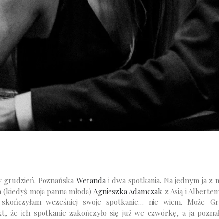
y grudzień. Poznańska
Weranda
i dwa spotkania. Na jednym ja z 
a (kiedyś moja panna młoda)
Agnieszka Adamczak
z Asią i Albertem
a skończyłam wcześniej swoje spotkanie… nie wiem. Może Gr
kt, że ich spotkanie zakończyło się już we czwórkę, a ja poznał