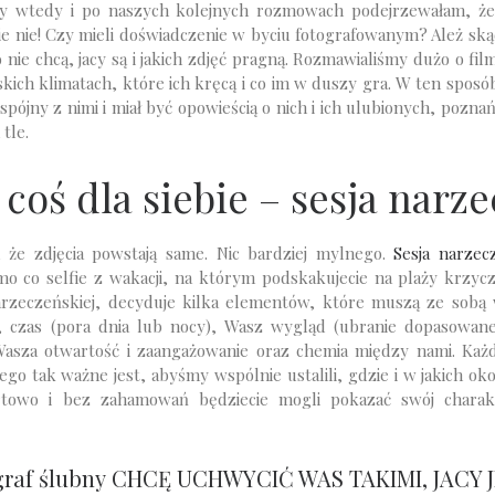
zy wtedy i po naszych kolejnych rozmowach podejrzewałam, że 
nie! Czy mieli doświadczenie w byciu fotografowanym? Ależ skąd!
 nie chcą, jacy są i jakich zdjęć pragną. Rozmawialiśmy dużo o fil
jskich klimatach, które ich kręcą i co im w duszy gra. W ten sposó
spójny z nimi i miał być opowieścią o nich i ich ulubionych, pozna
tle.
 coś dla siebie – sesja narz
 że zdjęcia powstają same. Nic bardziej mylnego.
Sesja narzec
mo co selfie z wakacji, na którym podskakujecie na plaży krzyc
 narzeczeńskiej, decyduje kilka elementów, które muszą ze sobą 
e, czas (pora dnia lub nocy), Wasz wygląd (ubranie dopasowane 
 Wasza otwartość i zaangażowanie oraz chemia między nami. K
go tak ważne jest, abyśmy wspólnie ustalili, gdzie i w jakich okol
ortowo i bez zahamowań będziecie mogli pokazać swój charak
graf ślubny
CHCĘ UCHWYCIĆ WAS TAKIMI, JACY J