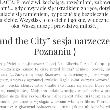
LACJA.
Prawdziwi, kochający, roześmiani, zabawn
katni… gdy chwytacie się ukradkiem za ręce, dotyk
tulacie się ramieniem, by poczuć się bezpiecznie
a siebie. Wszystko, to co ciche i głośne, widoczn
oka. Waszą duszę i prawdziwą miłość. }
 and the City” sesja narzecz
Poznaniu }
cy później na sesji narzeczeńskiej Asi i Alberta. Poznań. Gorące 
wyczajnego. Znacie tę ciszę przed burzą? Leniwie, powoli, m
rzu coś… Zaczynamy sesję. Rozmawiamy, śmiejemy się, obserwuję 
esty, a wyrazy ogromnej czułości. Nagle świat zaczyna wirować. 
my miejskie słońce, ostre światło i tworzące się cienie, które p
 się namiętnością. Mijają nas ludzie wracający w pośpiechu z pr
iało się za jakąś szybą. Dla Asi i Alberta jest tylko tu i teraz. Ta
iecie, postanowiła wystąpić w swoim własnym filmie. Filmie,
enariusz z głównymi bohaterami – NIMI. Jak na ulubieńców wł