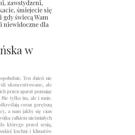
i, zawstydzeni,
acie, śmiejecie się
 i gdy świecą Wam
e i niewidoczne dla
eńska w
popołudnie. Ten dzień nie
yśli skoncentrowane, ale
ich przez aparat poznając
Nie tylko im, ale i mnie.
odkreślają coraz gorętszą
acy, a nam jakby się czas
 dwójka całkiem nieśmiałych
 do którego przed sesją,
oskiej kuchni i klimatów