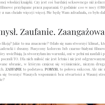
nej włoskiej knajpki. Czy jest coś bardziej seksownego niż jedzeni
y filmowe przyłapane przez paparazzi. O godzinie 1:00 w nocy (OMG
e z nas chciało więcej i więcej. Nie będę Wam zdradzała, co było da
mysł. Zaufanie. Zaangażowa
 fikcją? Jakie to ma znaczenie? Udało się nam stworzyć klimat, kt
kadencki i duszny. Nasycony kolorem lub czarno-białymi film
ry uwielbiają. Ja stworzyłam im warunki, oni w pełni mi zaufali i 
poczuli TO. Dla nich miłość nie jest letnia i nie jest odgrzewany
owane ubranie, w którym czujesz się wyśmienicie, niczym druga
ach.
ZAUFANIE
to podstawa.
POMYSŁ
to połowa sukcesu. Ale nic 
da się tworzyć Waszych wspomnień bez otwartości z Waszej stro
cie?