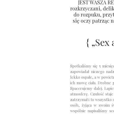
JEST WASZA RE
rozkrzyczani, deli
do rozpuku, przy
się oczy patrząc n
{ „Sex
Spotkaliśmy się 5 miesię
zapowiadał niczego nadz
lekko ospałe, a w powiet
ich mowę ciała. Drobne g
Spacerujemy dalej. Łapie
atmosferę. Czułość staje
zatrzymał i to wszystko dz
osób, żyjąca w swoim św
wspólnie napisaliśmy sc