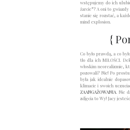
wstępujemy do ich ulubio
żarcie”? A oni to gwiazd
stanie się rozstać, a każd
mind explosion.
{ Po
Co było prawdą, a co było
tło dla ich MIŁOŚCI. De
włoskim neorealizmie, któ
pozowali? Nie! Po prostu 
była jak idealnie dopas
klimacie i swoich uczuci
ZAANGAŻOWANIA
. Nie 
zdjęcia to Wy! Jacy jesteś