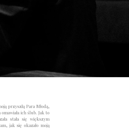
moją przyszłą Para Młodą,
 omawiała ich ślub. Jak to
zała stała się większym
am, jak się okazało moją