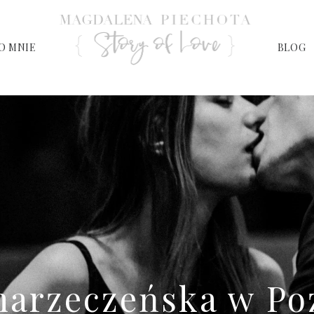
O MNIE
BLOG
 narzeczeńska w Po