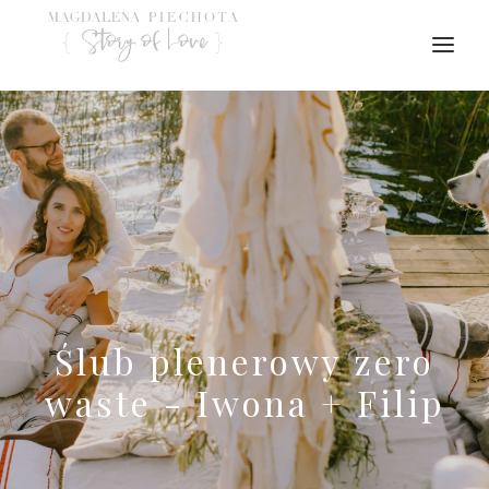
Ślub plenerowy zero
waste - Iwona + Filip