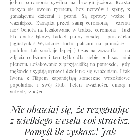
jeden: ceremonia cywilna na brzegu jeziora. Reszta
toczyła się swoim rytmem, bez nerwów i spiny, z
ganiającymi dziećmi i psami. Są sprawy ważne i
ważniejsze. Kanapka przed samą ceremonią – czemu
nie? Ochota na leżakowanie w trakcie ceremonii – luz!
Kto dostał łąkowy bukiet panny młodej – psia córka
Jagustynka! Wyjadanie tortu palcami na pomoście –
podobno tak smakuje lepiej :) Czas na wszystko – na
zdjęcia rodzinne i ten tylko dla siebie podczas mini
pleneru. Leżakowanie z przyjaciółką na pomoście, gdy
mężowie usypiają synów i dzielenie się wrażeniami. I tak
Iwona z Filipem zapamiętają słoneczne wrześniowe
popołudnie i swój ślub. Pełen uważności, emocji i
autentyczności.
Nie obawiaj się, że rezygnując
z wielkiego wesela coś stracisz.
Pomyśl ile zyskasz! Jak