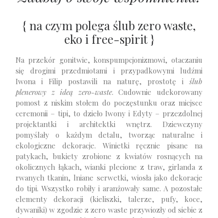
{ na czym polega ślub zero waste,
eko i free-spirit }
Na przekór gonitwie, konspumpcjonizmowi, otaczaniu
się drogimi przedmiotami i przypadkowymi ludźmi
Iwona i Filip postawili na naturę, prostotę i
ślub
plenerowy z ideą zero-waste
. Cudownie udekorowany
pomost z niskim stołem do poczęstunku oraz miejsce
ceremonii – tipi, to dzieło Iwony i Edyty – przezdolnej
projektantki i architektki wnętrz. Dziewczyny
pomyślały o każdym detalu, tworząc naturalne i
ekologiczne dekoracje. Winietki ręcznie pisane na
patykach, bukiety zrobione z kwiatów rosnących na
okolicznych łąkach, wianki plecione z traw, girlanda z
rwanych tkanin, lniane serwetki, wiosła jako dekoracje
do tipi. Wszystko robiły i aranżowały same. A pozostałe
elementy dekoracji (kieliszki, talerze, pufy, koce,
dywaniki) w zgodzie z zero waste przywiozły od siebie z