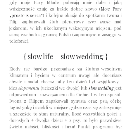
gdy moje Pary Młode polecają mnie dalej i jaką
wdzięczność czuję za każde dobre słowo (
Moje Pary
„prosto z serca”
) i kolejne okazje do spotkania. Iwona i
Filip zaplanowali ślub plenerowy
zero waste
nad
jeziorem, w ich ukochanym wakacyjnym miejscu, pod
samą wschodnią granicą Polski (zapomnijcie o zasięgu w
telefonie).
{ slow life – slow wedding }
Kiedy nie bardzo przepadasz za ślubno-weselnym
klimatem i byciem w centrum uwagi ale doceniasz
chwile i nadal chcesz, aby ten dzień był wyjątkowy…
idea
elopementu
(ucieczki we dwoje) lub
s
low wedding
jest
odpowiednim rozwiązaniem dla Ciebie. I w ten sposób
Iwona z Filipem zapakowali synusia oraz psią córkę
Jagustynkę i uciekli w miejsce, gdzie czas się zatrzymuje
a szczęście to stan naturalny. Ilość wszystkich gości: 4
dorosłych + dwójka dzieci + 2 psy. To było prawdziwe
święto miłości, bliskości i luzu! Punkt programu był