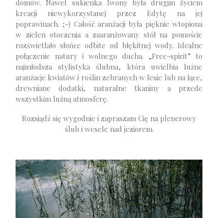
domów. Nawet sukienka Iwony była drugim życiem
kreacji niewykorzystanej przez Edytę na jej
poprawinach. ;-) Całość aranżacji była pięknie wtopiona
w zieleń otoczenia a zaaranżowany stół na pomoście
rozświetlało słońce odbite od błękitnej wody. Idealne
połączenie natury i wolnego ducha. „Free-spirit” to
najmłodsza stylistyka ślubna, która uwielbia luźne
aranżacje kwiatów i roślin zebranych w lesie lub na łące,
drewniane dodatki, naturalne tkaniny a przede
wszystkim luźną atmosferę.
Rozsiądź się wygodnie i zapraszam Cię na plenerowy
ślub i wesele nad jeziorem.